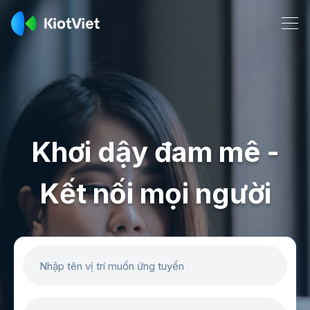
Khơi dậy đam mê -
Kết nối mọi người