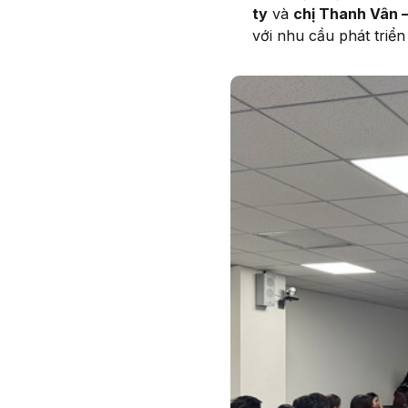
ty
và
chị Thanh Vân 
với nhu cầu phát triể