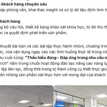
n khách hàng chuyên sâu
p phỏng vấn, khai thác insight và xử lý dữ liệu định tính
khách hàng
 bộ câu hỏi, thiết kế bảng khảo sát khoa học, từ đó thu t
ệc ra quyết định phát triển sản phẩm.
 thuyết bài bản và các bài tập thực hành nhóm, chương trì
c, vừa vận dụng ngay vào các tình huống thực tế trong cô
êu cuối cùng:
“Thấu hiểu đúng – Đáp ứng trúng nhu cầu n
arch” nằm trong chuỗi hoạt động đào tạo nâng cao năng l
ập liên tục, đồng thời trang bị thêm công cụ thiết thực g
riển những sản phẩm sát thực hơn với mong đợi của khách