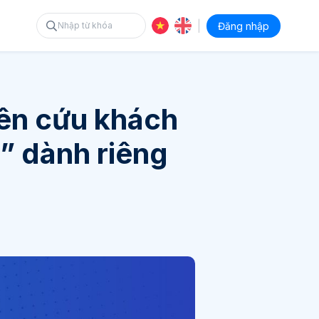
|
Đăng nhập
iên cứu khách
” dành riêng