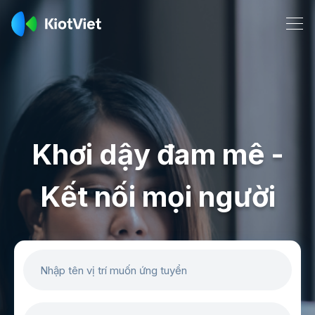
Khơi dậy đam mê -
Kết nối mọi người