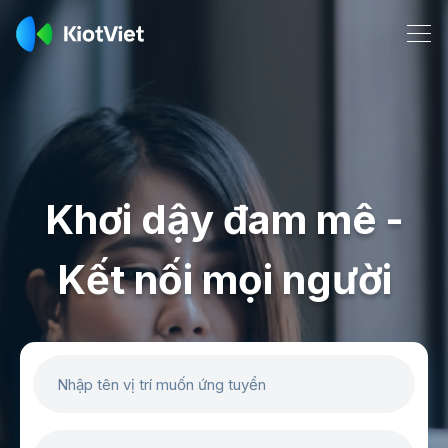
Khơi dậy đam mê -
Kết nối mọi người