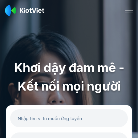
Khơi dậy đam mê -
Kết nối mọi người