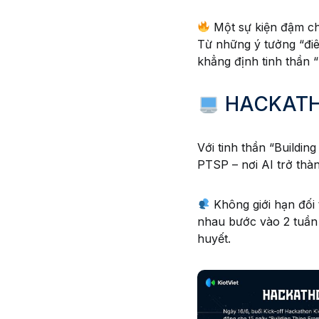
Một sự kiện đậm ch
Từ những ý tưởng “điê
khẳng định tinh thần “
HACKATHO
Với tinh thần “Buildi
PTSP – nơi AI trở thành
Không giới hạn đối 
nhau bước vào 2 tuần 
huyết.