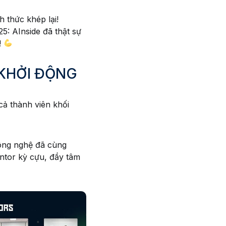
 thức khép lại!
5: AInside đã thật sự
!
 KHỞI ĐỘNG
cả thành viên khối
công nghệ đã cùng
ntor kỳ cựu, đầy tâm