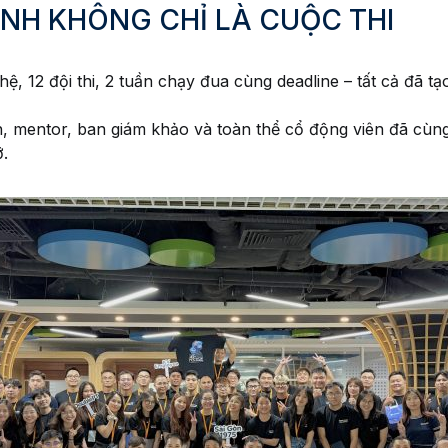
NH KHÔNG CHỈ LÀ CUỘC THI
ệ, 12 đội thi, 2 tuần chạy đua cùng deadline – tất cả đã t
h, mentor, ban giám khảo và toàn thể cổ động viên đã cùn
.