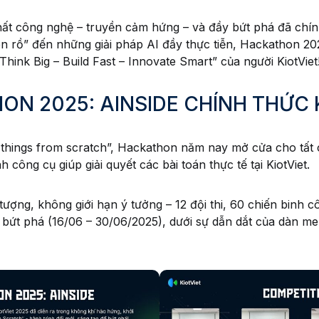
ất công nghệ – truyền cảm hứng – và đầy bứt phá đã chính
n rồ” đến những giải pháp AI đầy thực tiễn, Hackathon 202
Think Big – Build Fast – Innovate Smart” của người KiotViet
N 2025: AINSIDE CHÍNH THỨC
ng things from scratch”, Hackathon năm nay mở cửa cho tất 
 công cụ giúp giải quyết các bài toán thực tế tại KiotViet.
tượng, không giới hạn ý tưởng – 12 đội thi, 60 chiến binh 
bứt phá (16/06 – 30/06/2025), dưới sự dẫn dắt của dàn me